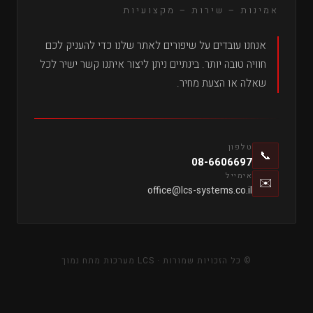
אמינות – שירות – מקצועיות
אנחנו עובדים על שיפורים לאתר שלנו כדי להעניק לכם
חוויה טובה יותר. בינתיים ניתן ליצור איתנו קשר ישיר לכל
שאלה או הצעת מחיר.
טלפון
📞
08-6606697
אימייל
✉️
office@lcs-systems.co.il
© כל הזכויות שמורות · LCS מערכות מתח נמוך